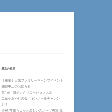
最近の投稿
【重要】日光ファミリーキャンプイベント
開催中止のお知らせ
第4回 親子レクリエーション大会
二葉小おやじの会 キンボールチャレン
ジ！
令和7年度ちょっと楽しいスポーツ教室(最