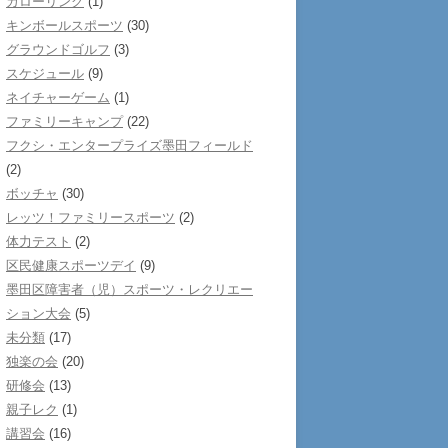
カローリング
(1)
キンボールスポーツ
(30)
グラウンドゴルフ
(3)
スケジュール
(9)
ネイチャーゲーム
(1)
ファミリーキャンプ
(22)
フクシ・エンタープライズ墨田フィールド
(2)
ボッチャ
(30)
レッツ！ファミリースポーツ
(2)
体力テスト
(2)
区民健康スポーツデイ
(9)
墨田区障害者（児）スポーツ・レクリエー
ション大会
(5)
未分類
(17)
独楽の会
(20)
研修会
(13)
親子レク
(1)
講習会
(16)