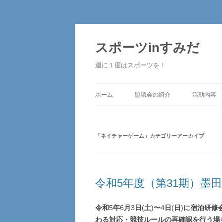
コ
ン
テ
スポーツinすみだ
ン
ツ
へ
週に１度はスポーツを！
ス
キ
ッ
プ
ホーム
協議会の紹介
活動内容
「
ネイチャーゲーム
」カテゴリーアーカイブ
令和5年度（第31期）墨
令和
5
年
6
月
3
日
(
土
)
〜
4
日
(
日
)
に宿泊研修
わる対応・競技ルールの再確認を行う場