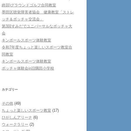
終回)グラウンドゴルフ合同教室
墨田区聴覚障害者協会 健康教室「ストレ
ッチ＆ボッチャ交流会」
第3回すみだでユニバーサルなボッチャ大
会
キンボールスポーツ体験教室
令和7年度ちょっと楽しいスポーツ教室合
同教室
キンボールスポーツ体験教室
ボッチャ体験会in旧隅田小学校
カテゴリー
その他
(49)
ちょっと楽しいスポーツ教室
(17)
ひがしんアリーナ
(6)
ウォークラリー
(2)