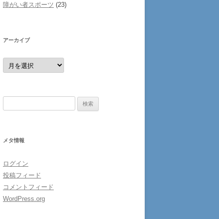
障がい者スポーツ
(23)
アーカイブ
ア
ー
カ
イ
ブ
検
索:
メタ情報
ログイン
投稿フィード
コメントフィード
WordPress.org