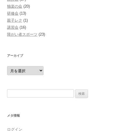
独楽の会
(20)
研修会
(13)
親子レク
(1)
講習会
(16)
障がい者スポーツ
(23)
アーカイブ
ア
ー
カ
イ
ブ
検
索:
メタ情報
ログイン