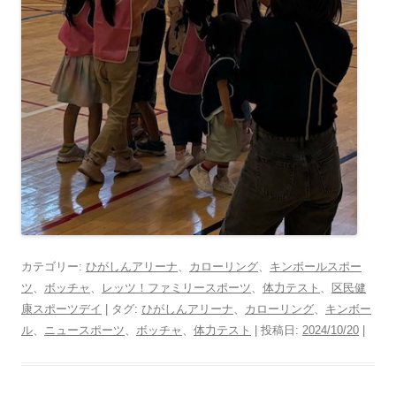
カテゴリー:
ひがしんアリーナ
、
カローリング
、
キンボールスポー
ツ
、
ボッチャ
、
レッツ！ファミリースポーツ
、
体力テスト
、
区民健
康スポーツデイ
| タグ:
ひがしんアリーナ
、
カローリング
、
キンボー
ル
、
ニュースポーツ
、
ボッチャ
、
体力テスト
| 投稿日:
2024/10/20
|