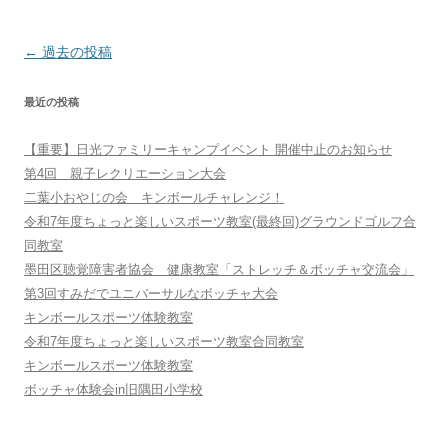
投
←
過去の投稿
稿
最近の投稿
ナ
ビ
【重要】日光ファミリーキャンプイベント 開催中止のお知らせ
ゲ
第4回 親子レクリエーション大会
ー
二葉小おやじの会 キンボールチャレンジ！
シ
令和7年度ちょっと楽しいスポーツ教室(最終回)グラウンドゴルフ合
同教室
ョ
墨田区聴覚障害者協会 健康教室「ストレッチ＆ボッチャ交流会」
ン
第3回すみだでユニバーサルなボッチャ大会
キンボールスポーツ体験教室
令和7年度ちょっと楽しいスポーツ教室合同教室
キンボールスポーツ体験教室
ボッチャ体験会in旧隅田小学校