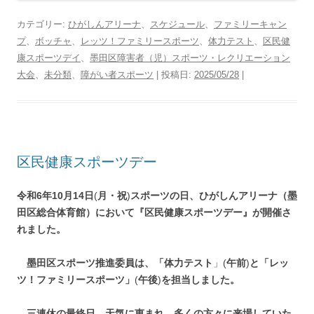
カテゴリー:
ひがしんアリーナ
、
スケジュール
、
ファミリーキャン
プ
、
ボッチャ
、
レッツ！ファミリースポーツ
、
体力テスト
、
区民健
康スポーツデイ
、
墨田区障害者（児）スポーツ・レクリエーション
大会
、
未分類
、
障がい者スポーツ
| 投稿日:
2025/05/28
|
区民健康スポーツデー
令和6年10月14日
(
月・祝
)
スポーツの日、ひがしんアリーナ（墨
田区総合体育館）において『区民健康スポーツデー』が開催さ
れました。
墨田区スポーツ推進委員は、「体力テスト
」(
午前
)
と「レッ
ツ！ファミリースポーツ」
(
午後
)
を担当しました。
三連休の最終日、天気に恵まれ、多くの方々に来場していた