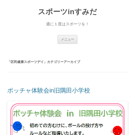
コ
ン
スポーツinすみだ
テ
ン
ツ
へ
週に１度はスポーツを！
ス
キ
ッ
プ
メニュー
「
区民健康スポーツデイ
」カテゴリーアーカイブ
ボッチャ体験会in旧隅田小学校