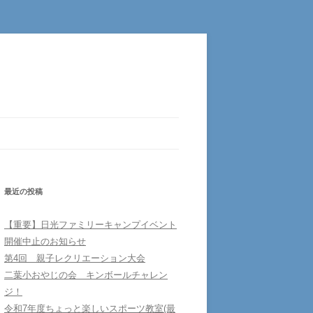
最近の投稿
【重要】日光ファミリーキャンプイベント
開催中止のお知らせ
第4回 親子レクリエーション大会
二葉小おやじの会 キンボールチャレン
ジ！
令和7年度ちょっと楽しいスポーツ教室(最