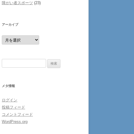
障がい者スポーツ
(23)
アーカイブ
ア
ー
カ
イ
ブ
検
索:
メタ情報
ログイン
投稿フィード
コメントフィード
WordPress.org