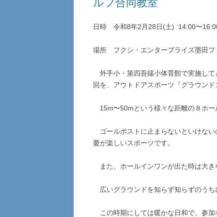
ルフ合同教室
日時 令和8年2月28日(土) 14:00〜16:0
場所 フクシ・エンタープライズ墨田フ
外手小・第四吾嬬小体育館で実施して
回を、アウトドアスポーツ『グラウンド
15m〜50mという様々な距離の８ホ
ゴールポストに止まらないといけない
憂が楽しいスポーツです。
また、ホールインワンが出た時は大き
広いグラウンドを知らず知らずのうち
この時期にしては暖かな日和で、参加者