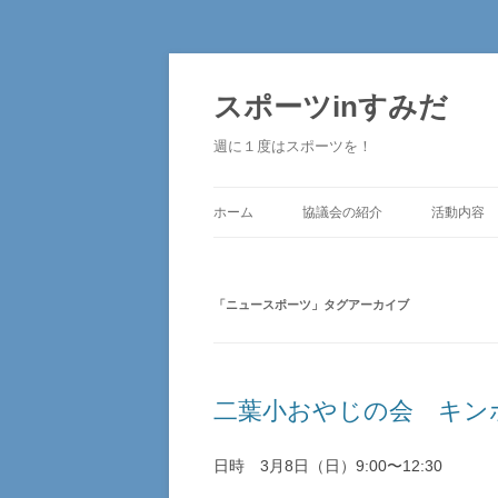
コ
ン
テ
スポーツinすみだ
ン
ツ
へ
週に１度はスポーツを！
ス
キ
ッ
プ
ホーム
協議会の紹介
活動内容
「
ニュースポーツ
」タグアーカイブ
二葉小おやじの会 キン
日時 3月8日（日）9:00〜12:30