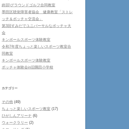
終回)グラウンドゴルフ合同教室
墨田区聴覚障害者協会 健康教室「ストレ
ッチ＆ボッチャ交流会」
第3回すみだでユニバーサルなボッチャ大
会
キンボールスポーツ体験教室
令和7年度ちょっと楽しいスポーツ教室合
同教室
キンボールスポーツ体験教室
ボッチャ体験会in旧隅田小学校
カテゴリー
その他
(49)
ちょっと楽しいスポーツ教室
(17)
ひがしんアリーナ
(6)
ウォークラリー
(2)