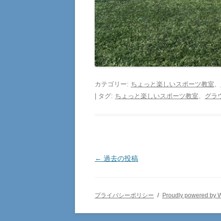
カテゴリー:
ちょっと楽しいスポーツ教室
、
| タグ:
ちょっと楽しいスポーツ教室
、
グラ
投
←
過去の投稿
稿
ナ
プライバシーポリシー
Proudly powered by 
ビ
ゲ